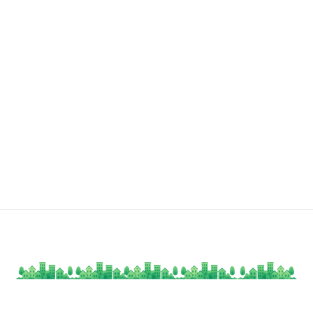
して不動産賃貸業を開始（いわゆる“サラリ
6年
ーマン大家”）
201
川崎に新築アパートを建設、法人「合同会社
4年
リビングモウ」設立
201
空室を活用して川崎で民泊事業を開始（個
7年
人）
202
母法人として横浜・綱島にて民泊1室運営を
3年
スタート
202
民泊管理業も個人事業で開始。地域資源を活
5年
かした宿泊＋体験の新サービスを開発中。
以
将来的には地域創成に向け、全国展開を目指
降
す